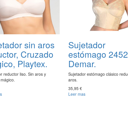
etador sin aros
Sujetador
uctor, Cruzado
estómago 2452
ico, Playtex.
Demar.
r reductor liso. Sin aros y
Sujetador estómago clásico reduc
 mágico.
aros.
35,95 €
s
Leer mas