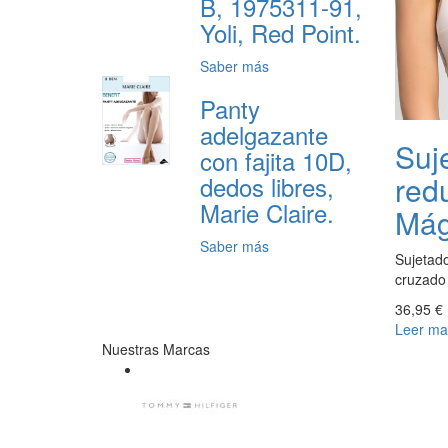
B, 1975311-91,
Yoli, Red Point.
Saber más
Panty
adelgazante
Suj
con fajita 10D,
red
dedos libres,
Marie Claire.
Mág
Saber más
Sujetado
cruzado
36,95 €
Leer ma
Nuestras Marcas