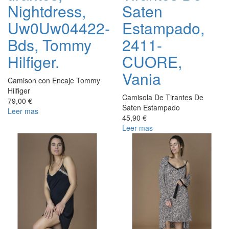
Nightdress,
Saten
Uw0Uw04422-
Estampado,
Bds, Tommy
2411-
Hilfiger.
CUORE,
Vania
Camison con Encaje Tommy
Hilfiger
Camisola De Tirantes De
79,00 €
Saten Estampado
Leer mas
45,90 €
Leer mas