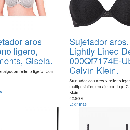
etador aros
Sujetador aros,
eno ligero,
Lightly Lined D
ents, Gisela.
000Qf7174E-U
Calvin Klein.
r algodón relleno ligero. Con
Sujetador con aros y relleno liger
multiposición, encaje con logo Ca
s
Klein
42,90 €
Leer mas