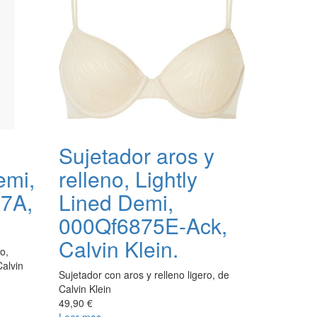
Sujetador aros y
emi,
relleno, Lightly
7A,
Lined Demi,
000Qf6875E-Ack,
Calvin Klein.
o,
Calvin
Sujetador con aros y relleno ligero, de
Calvin Klein
49,90 €
Leer mas