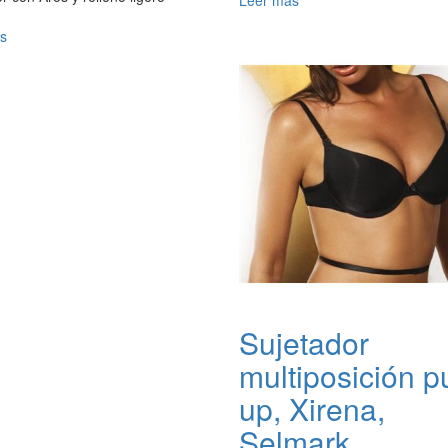
Leer mas
s
Sujetador
multiposición p
up, Xirena,
Selmark.