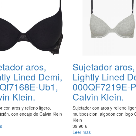
etador aros,
Sujetador aros,
htly Lined Demi,
Lightly Lined D
Qf7168E-Ub1,
000QF7219E-P
in Klein.
Calvin Klein.
r con aros y relleno ligero,
Sujetador con aros y relleno liger
ición, con encaje de Calvin Klein
multiposicion, algodon con logo 
Klein
s
39,90 €
Leer mas