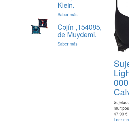
Klein.
Saber más
Cojín ,154085,
de Muydemi.
Saber más
Suj
Lig
000
Calv
Sujetado
multipos
47,90 €
Leer ma