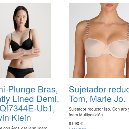
i-Plunge Bras,
Sujetador reduc
htly Lined Demi,
Tom, Marie Jo.
Qf7344E-Ub1,
Sujetador reductor liso. Con aro 
vin Klein
foam.Multiposición.
61,90 €
r con Aros y relleno ligero