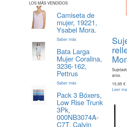
LOS MÁS VENDIDOS
Camiseta de
mujer, 19221,
Ysabel Mora.
Suj
Saber más
rell
Bata Larga
Mom
Mujer Coralina,
3236-162,
Sujetado
Pettrus
aros.
Saber más
15,95 €
Leer ma
Pack 3 Bóxers,
Low Rise Trunk
3Pk,
000NB3074A-
C7T, Calvin