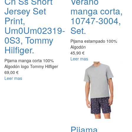
Cn Ss Short
Verano
Jersey Set
manga corta,
Print,
10747-3004,
Um0Um02319-
Set.
0S3, Tommy
Pijama estampado 100%
Hilfiger.
Algodón
45,90 €
Leer mas
Pijama manga corta 100%
Algodón logo Tommy Hilfiger
69,00 €
Leer mas
Pijama